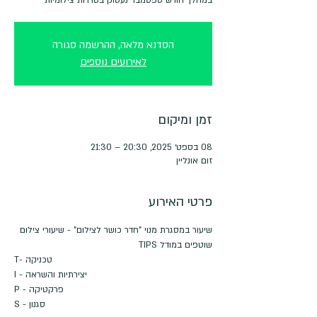
הסדנא מלאה, ההרשמה סגורה
לאירועים נוספים
זמן ומיקום
08 בספט׳ 2025, 20:30 – 21:30
זום אונליין
פרטי האירוע
שיעור במסגרת מנוי "חדר כושר לצילום" - שיעורי צילום 
שוטפים במודל TIPS
T- טכניקה
I - יצירתיות והשראה
P - פרקטיקה
S - סגנון