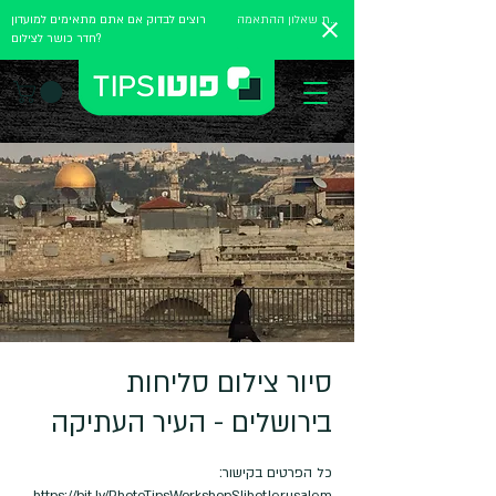
מלאו את שאלון ההתאמה
רוצים לבדוק אם אתם מתאימים למועדון
חדר כושר לצילום?
סיור צילום סליחות
בירושלים - העיר העתיקה
https://bit.ly/PhotoTipsWorkshopSlihotJerusalem