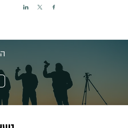
הצ
נשא