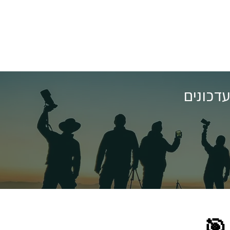
דכונים
🎯