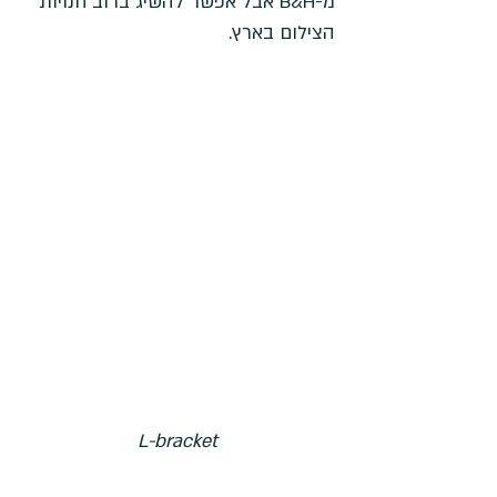
מ-B&H אבל אפשר להשיג ברוב חנויות 
הצילום בארץ.
L-bracket