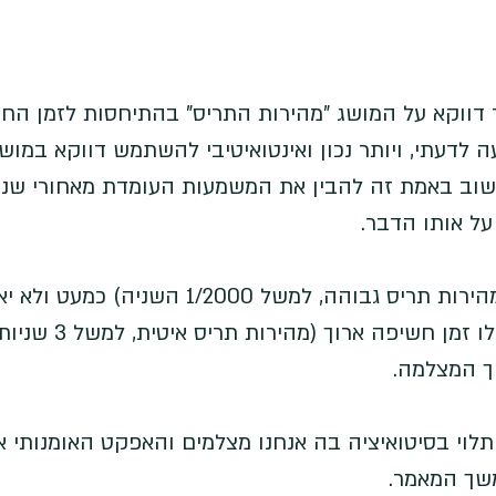
ר דווקא על המושג "מהירות התריס" בהתיחסות לזמן החש
לדעתי, ויותר נכון ואינטואיטיבי להשתמש דווקא במושג 
וב באמת זה להבין את המשמעות העומדת מאחורי שני
ל אותו הדבר. 
לדוגמא, זמן חשיפה קצר (מהירות תריס גבוהה, למשל 1/2000 השניה)
כניסה של אור למצלמה, ואילו זמן חשיפה
ך המצלמה. 
וי בסיטואיציה בה אנחנו מצלמים והאפקט האומנותי או
שך המאמר. 