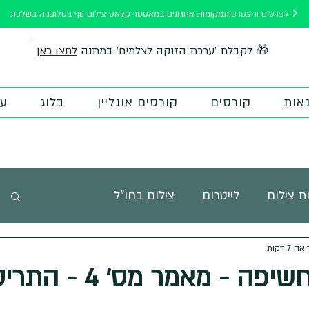
לפרטים והצטרפות
מקומות אחרונים במאסטר קלאס צילום נוף בסלובניה בשלכת
לחצו כאן
🎁 לקבלת 'ערכת הזנקה לצלמים' במתנה
אות
קורסים
קורסים אונליין
בלוג
על
ת צילום
לייטרום
צילום בחו"ל
 7 דקות
 פוטוטיפס
השראה
חדר כושר לצילום
 - מאמר מס' 4 - התריס