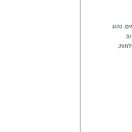
חשיפה של התמונה, בהנתן צמצם ו-ISO מסוימים. נהוג 
ב 
1/400 השניה לבין 30 שניות שלמות, 