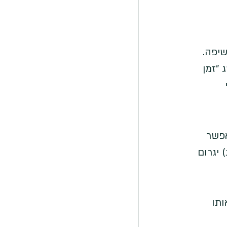
יפה. 
"זמן 
 
 כמעט ולא יאפשר 
 ארוך (מהירות תריס איטית, למשל 3 שניות) יגרום 
תו 