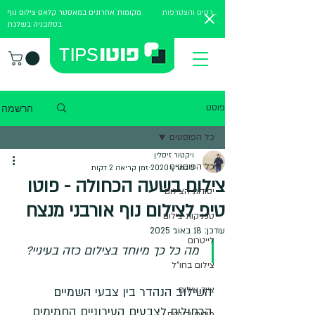
לפרטים והצטרפות
מקומות אחרונים במאסטר קלאס צילום נוף
בסלובניה בשלכת
הרשמה
פוסט
כל הפוסטים
ויקטור זיסלין
כל הפוסטים
8 במרץ 2020
זמן קריאה 2 דקות
צילום בשעה הכחולה - פוטו
יסודות הצילום
טיפ לצילום נוף אורבני מנצח
טכניקות צילום
עודכן:
18 באוג׳ 2025
לייטרום
מה כל כך מיוחד בצילום כזה בעיניי? 
צילום בחו"ל
ציוד צילום
השילוב הנהדר בין צבעי השמיים 
הכחולים לצבעים העירוניים החמימים 
מורים ובוגרים