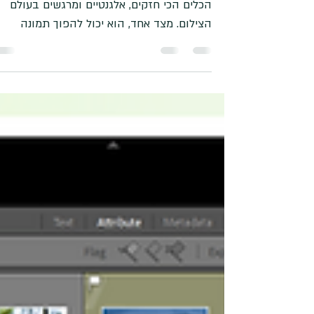
30 באפר׳
זמן קריאה 7 דקות
צילום בשחור לבן - מתי להמיר תמונה ומתי
להשאיר אותה בצבע?
כן, לא, שחור, לבן? צילום בשחור לבן הוא אחד
הכלים הכי חזקים, אלגנטיים ומרגשים בעולם
הצילום. מצד אחד, הוא יכול להפוך תמונה
פשוטה לדרמטית, אל זמנית ומלאת עומק. מצד
שני, הוא גם עלול להפוך תמונה צבעונית, חיה
ומרגשת למשהו קצת שטוח, אם מסירים ממנה
את הצבע בצורה הלא נכונה. וזו בדיוק השאלה
הגדולה: מתי נכון להמיר תמונה לשחור לבן, ומ
עדיף להשאיר אותה בצבע? התשובה הקצרה
היא: כשזה משרת את הסיפור. התשובה הארו
יותר - וההרבה יותר מעניינת - היא הנושא של
המאמר הזה. חשיפות ארוכות בנמל תל אב